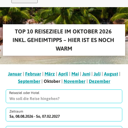
TOP 10 REISEZIELE IM OKTOBER 2026 
INKL. GEHEIMTIPPS – HIER IST ES NOCH 
WARM
Januar
|
Februar
|
März
|
April
|
Mai
|
Juni
|
Juli
|
August
|
September
|
Oktober
|
November
|
Dezember
Reiseziel oder Hotel
Zeitraum
Sa, 08.08.2026 - So, 07.02.2027