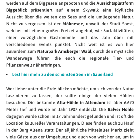
werden auf dem Biggesee angeboten und die
Aussichtsplattform
Biggeblick
präsentiert auf einem Skywalk eine idyllische
Aussicht über die weiten des Sees und die umliegende Natur.
Nicht zu vergessen ist der
Möhnesee
, unweit der Stadt Soest,
welcher mit einem großen Freizeitangebot, wie Surfaktivitäten,
einer vorzüglichen Gastronomie und das Jahr über mit
verschiedenen Events punktet. Nicht weit ist es von hier
außerdem zum
Naturpark Arnsberger Wald
, durch den mystische
Wanderwege führen, die euch die regionale Tier- und
Pflanzenwelt näherbringen.
Lest hier mehr zu den schönsten Seen im Sauerland
Wer lieber unter die Erde blicken möchte, um sich von der Natur
faszinieren zu lassen, der sollte einige der vielen Höhlen
besuchen. Die bekannte
Atta-Höhle in Attendorn
ist über 6.670
Meter tief und wurde im Jahr 1907 entdeckt. Die
Balver Höhle
dagegen wurde schon im 17 Jahrhundert gefunden und ist oft die
Location kultureller Veranstaltungen. Diese finden auch zu Hauf
in der Burg Altena statt: Der alljährliche Mittelalter Markt zieht
viele Gäste aus der Umgebung und auch von weit her an, um in