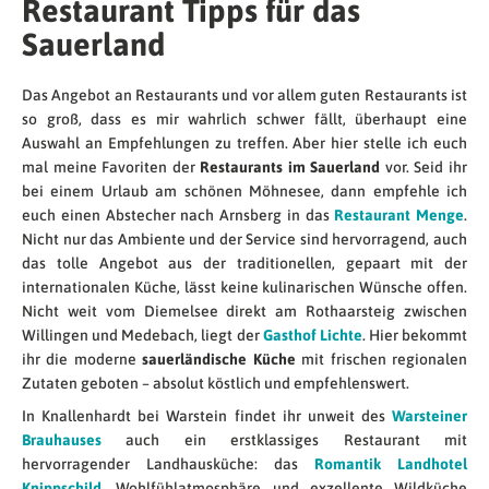
Restaurant Tipps für das
Sauerland
Das Angebot an Restaurants und vor allem guten Restaurants ist
so groß, dass es mir wahrlich schwer fällt, überhaupt eine
Auswahl an Empfehlungen zu treffen. Aber hier stelle ich euch
mal meine Favoriten der
Restaurants im Sauerland
vor. Seid ihr
bei einem Urlaub am schönen Möhnesee, dann empfehle ich
euch einen Abstecher nach Arnsberg in das
Restaurant Menge
.
Nicht nur das Ambiente und der Service sind hervorragend, auch
das tolle Angebot aus der traditionellen, gepaart mit der
internationalen Küche, lässt keine kulinarischen Wünsche offen.
Nicht weit vom Diemelsee direkt am Rothaarsteig zwischen
Willingen und Medebach, liegt der
Gasthof Lichte
. Hier bekommt
ihr die moderne
sauerländische Küche
mit frischen regionalen
Zutaten geboten – absolut köstlich und empfehlenswert.
In Knallenhardt bei Warstein findet ihr unweit des
Warsteiner
Brauhauses
auch ein erstklassiges Restaurant mit
hervorragender Landhausküche: das
Romantik Landhotel
Knippschild
. Wohlfühlatmosphäre und exzellente Wildküche