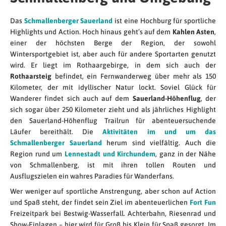
Das
Schmallenberger Sauerland
ist eine Hochburg für sportliche
Highlights und Action. Hoch hinaus geht’s auf dem
Kahlen Asten
,
einer der höchsten Berge der Region, der sowohl
Wintersportgebiet ist, aber auch für andere Sportarten genutzt
wird. Er liegt im Rothaargebirge, in dem sich auch der
Rothaarsteig
befindet, ein Fernwanderweg über mehr als 150
Kilometer, der mit idyllischer Natur lockt. Soviel Glück für
Wanderer findet sich auch auf dem
Sauerland-Höhenflug
, der
sich sogar über 250 Kilometer zieht und als jährliches Highlight
den Sauerland-Höhenflug Trailrun für abenteuersuchende
Läufer bereithält. Die
Aktivitäten im und um das
Schmallenberger Sauerland
herum sind vielfältig. Auch die
Region rund um
Lennestadt und Kirchundem
, ganz in der Nähe
von Schmallenberg, ist mit ihren tollen Routen und
Ausflugszielen ein wahres Paradies für Wanderfans.
Wer weniger auf sportliche Anstrengung, aber schon auf Action
und Spaß steht, der findet sein Ziel im abenteuerlichen
Fort Fun
Freizeitpark bei Bestwig-Wasserfall. Achterbahn, Riesenrad und
Show-Einlagen – hier wird für Groß bis Klein für Spaß gesorgt. Im