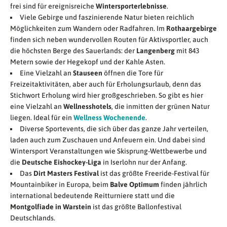
frei sind für ereignisreiche
Wintersporterlebnisse
.
Viele Gebirge und faszinierende Natur bieten reichlich
Möglichkeiten zum Wandern oder Radfahren. Im
Rothaargebirge
finden sich neben wundervollen Routen für Aktivsportler, auch
die höchsten Berge des Sauerlands: der
Langenberg
mit 843
Metern sowie der Hegekopf und der Kahle Asten.
Eine Vielzahl an
Stauseen
öffnen die Tore für
Freizeitaktivitäten, aber auch für Erholungsurlaub, denn das
Stichwort Erholung wird hier großgeschrieben. So gibt es hier
eine Vielzahl an
Wellnesshotels
, die inmitten der grünen Natur
liegen. Ideal für ein
Wellness Wochenende
.
Diverse Sportevents, die sich über das ganze Jahr verteilen,
laden auch zum Zuschauen und Anfeuern ein. Und dabei sind
Wintersport Veranstaltungen wie Skisprung-Wettbewerbe und
die
Deutsche Eishockey-Liga
in Iserlohn nur der Anfang.
Das
Dirt Masters Festival
ist das größte Freeride-Festival für
Mountainbiker in Europa, beim
Balve Optimum
finden jährlich
international bedeutende Reitturniere statt und die
Montgolfiade in Warstein
ist das größte Ballonfestival
Deutschlands.