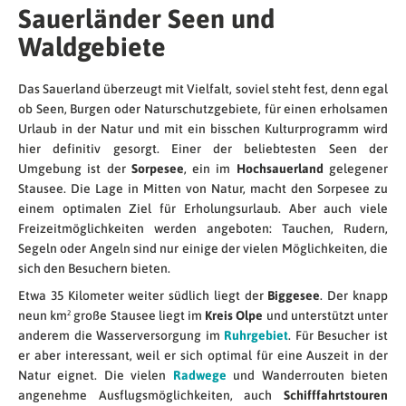
Sauerländer Seen und
Waldgebiete
Das Sauerland überzeugt mit Vielfalt, soviel steht fest, denn egal
ob Seen, Burgen oder Naturschutzgebiete, für einen erholsamen
Urlaub in der Natur und mit ein bisschen Kulturprogramm wird
hier definitiv gesorgt. Einer der beliebtesten Seen der
Umgebung ist der
Sorpesee
, ein im
Hochsauerland
gelegener
Stausee. Die Lage in Mitten von Natur, macht den Sorpesee zu
einem optimalen Ziel für Erholungsurlaub. Aber auch viele
Freizeitmöglichkeiten werden angeboten: Tauchen, Rudern,
Segeln oder Angeln sind nur einige der vielen Möglichkeiten, die
sich den Besuchern bieten.
Etwa 35 Kilometer weiter südlich liegt der
Biggesee
. Der knapp
neun km² große Stausee liegt im
Kreis Olpe
und unterstützt unter
anderem die Wasserversorgung im
Ruhrgebiet
. Für Besucher ist
er aber interessant, weil er sich optimal für eine Auszeit in der
Natur eignet. Die vielen
Radwege
und Wanderrouten bieten
angenehme Ausflugsmöglichkeiten, auch
Schifffahrtstouren