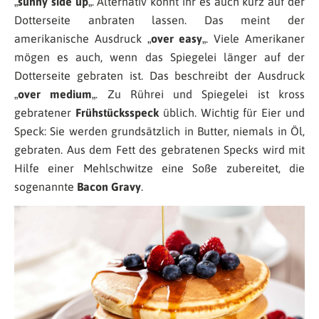
„
sunny side up
„. Alternativ könnt ihr es auch kurz auf der
Dotterseite anbraten lassen. Das meint der
amerikanische Ausdruck „
over easy
„. Viele Amerikaner
mögen es auch, wenn das Spiegelei länger auf der
Dotterseite gebraten ist. Das beschreibt der Ausdruck
„
over medium
„. Zu Rührei und Spiegelei ist kross
gebratener
Frühstücksspeck
üblich. Wichtig für Eier und
Speck: Sie werden grundsätzlich in Butter, niemals in Öl,
gebraten. Aus dem Fett des gebratenen Specks wird mit
Hilfe einer Mehlschwitze eine Soße zubereitet, die
sogenannte
Bacon Gravy
.