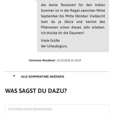
die beste Reisezeit für den Indian
Summer ist in der Regel zwischen Mitte
September bis Mitte Oktober. Vielleicht
hast du ja Glück und kannst das
Phänomen schon dieses Jahr erleben.
Ich drücke dir die Daumen!
Viele Grüße
der Urlaubsguru.
Christiane Wendland
| 10.10.2018 at 10:19
Ich liebe diese Farben, einfach himmlich
Antworten
ALLE KOMMENTARE ANZEIGEN
Urlaubsguru
| 10.10.2018 at 11:09
WAS SAGST DU DAZU?
Hallo Christiane,
es ist wirklich traumhaft dort! :-)
Liebe Grüße