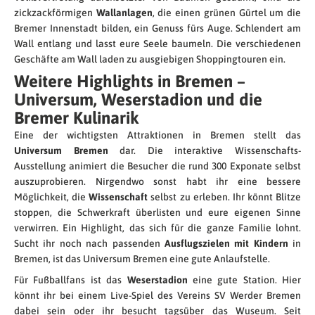
zickzackförmigen
Wallanlagen
, die einen grünen Gürtel um die
Bremer Innenstadt bilden, ein Genuss fürs Auge. Schlendert am
Wall entlang und lasst eure Seele baumeln. Die verschiedenen
Geschäfte am Wall laden zu ausgiebigen Shoppingtouren ein.
Weitere Highlights in Bremen –
Universum, Weserstadion und die
Bremer Kulinarik
Eine der wichtigsten Attraktionen in Bremen stellt das
Universum Bremen
dar. Die interaktive Wissenschafts-
Ausstellung animiert die Besucher die rund 300 Exponate selbst
auszuprobieren. Nirgendwo sonst habt ihr eine bessere
Möglichkeit, die
Wissenschaft
selbst zu erleben. Ihr könnt Blitze
stoppen, die Schwerkraft überlisten und eure eigenen Sinne
verwirren. Ein Highlight, das sich für die ganze Familie lohnt.
Sucht ihr noch nach passenden
Ausflugszielen mit Kindern
in
Bremen, ist das Universum Bremen eine gute Anlaufstelle.
Für Fußballfans ist das
Weserstadion
eine gute Station. Hier
könnt ihr bei einem Live-Spiel des Vereins SV Werder Bremen
dabei sein oder ihr besucht tagsüber das Wuseum. Seit