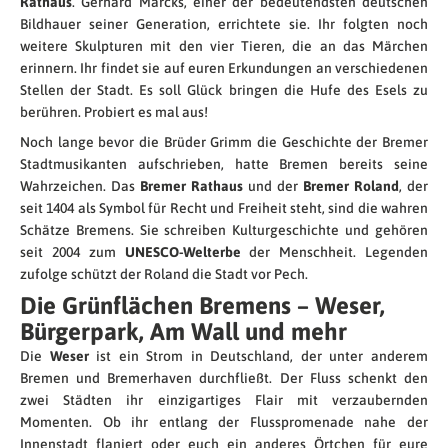
Rathaus
. Gerhard Marcks, einer der bedeutendsten deutschen
Bildhauer seiner Generation, errichtete sie. Ihr folgten noch
weitere Skulpturen mit den vier Tieren, die an das Märchen
erinnern. Ihr findet sie auf euren Erkundungen an verschiedenen
Stellen der Stadt. Es soll Glück bringen die Hufe des Esels zu
berühren. Probiert es mal aus!
Noch lange bevor die Brüder Grimm die Geschichte der Bremer
Stadtmusikanten aufschrieben, hatte Bremen bereits seine
Wahrzeichen. Das
Bremer Rathaus
und der
Bremer Roland
, der
seit 1404 als Symbol für Recht und Freiheit steht, sind die wahren
Schätze Bremens. Sie schreiben Kulturgeschichte und gehören
seit 2004 zum
UNESCO-Welterbe
der Menschheit. Legenden
zufolge schützt der Roland die Stadt vor Pech.
Die Grünflächen Bremens – Weser,
Bürgerpark, Am Wall und mehr
Die
Weser
ist ein Strom in Deutschland, der unter anderem
Bremen und Bremerhaven durchfließt. Der Fluss schenkt den
zwei Städten ihr einzigartiges Flair mit verzaubernden
Momenten. Ob ihr entlang der Flusspromenade nahe der
Innenstadt flaniert oder euch ein anderes Örtchen für eure