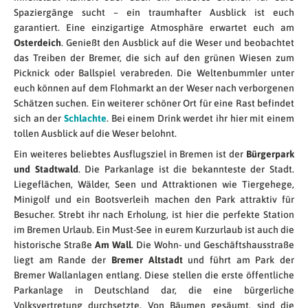
Spaziergänge sucht – ein traumhafter Ausblick ist euch
garantiert. Eine einzigartige Atmosphäre erwartet euch am
Osterdeich
. Genießt den Ausblick auf die Weser und beobachtet
das Treiben der Bremer, die sich auf den grünen Wiesen zum
Picknick oder Ballspiel verabreden. Die Weltenbummler unter
euch können auf dem Flohmarkt an der Weser nach verborgenen
Schätzen suchen. Ein weiterer schöner Ort für eine Rast befindet
sich an der
Schlachte
. Bei einem Drink werdet ihr hier mit einem
tollen Ausblick auf die Weser belohnt.
Ein weiteres beliebtes Ausflugsziel in Bremen ist der
Bürgerpark
und Stadtwald
. Die Parkanlage ist die bekannteste der Stadt.
Liegeflächen, Wälder, Seen und Attraktionen wie Tiergehege,
Minigolf und ein Bootsverleih machen den Park attraktiv für
Besucher. Strebt ihr nach Erholung, ist hier die perfekte Station
im Bremen Urlaub. Ein Must-See in eurem Kurzurlaub ist auch die
historische Straße
Am Wall
. Die Wohn- und Geschäftshausstraße
liegt am Rande der
Bremer Altstadt
und führt am Park der
Bremer Wallanlagen entlang. Diese stellen die erste öffentliche
Parkanlage in Deutschland dar, die eine bürgerliche
Volksvertretung durchsetzte. Von Bäumen gesäumt, sind die