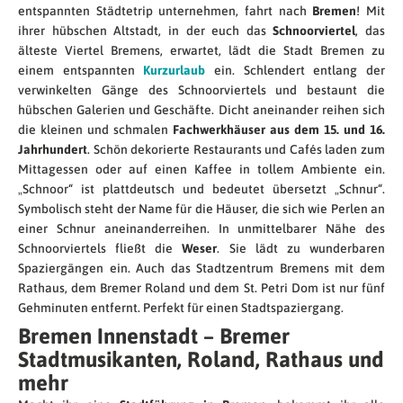
entspannten Städtetrip unternehmen, fahrt nach
Bremen
! Mit
ihrer hübschen Altstadt, in der euch das
Schnoorviertel
, das
älteste Viertel Bremens, erwartet, lädt die Stadt Bremen zu
einem entspannten
Kurzurlaub
ein. Schlendert entlang der
verwinkelten Gänge des Schnoorviertels und bestaunt die
hübschen Galerien und Geschäfte. Dicht aneinander reihen sich
die kleinen und schmalen
Fachwerkhäuser aus dem 15. und 16.
Jahrhundert
. Schön dekorierte Restaurants und Cafés laden zum
Mittagessen oder auf einen Kaffee in tollem Ambiente ein.
„Schnoor“ ist plattdeutsch und bedeutet übersetzt „Schnur“.
Symbolisch steht der Name für die Häuser, die sich wie Perlen an
einer Schnur aneinanderreihen. In unmittelbarer Nähe des
Schnoorviertels fließt die
Weser
. Sie lädt zu wunderbaren
Spaziergängen ein. Auch das Stadtzentrum Bremens mit dem
Rathaus, dem Bremer Roland und dem St. Petri Dom ist nur fünf
Gehminuten entfernt. Perfekt für einen Stadtspaziergang.
Bremen Innenstadt – Bremer
Stadtmusikanten, Roland, Rathaus und
mehr