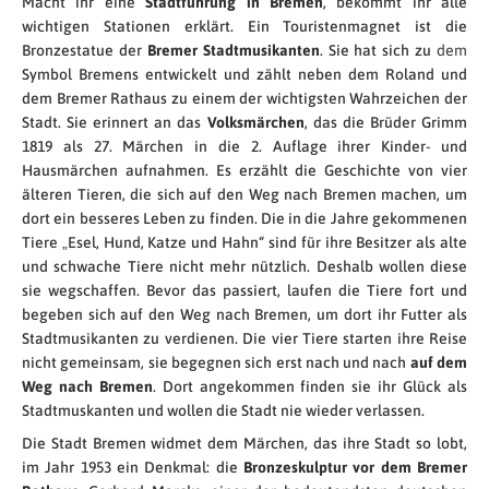
Macht ihr eine
Stadtführung in Bremen
, bekommt ihr alle
wichtigen Stationen erklärt. Ein Touristenmagnet ist die
Bronzestatue der
Bremer Stadtmusikanten
. Sie hat sich zu
dem
Symbol Bremens entwickelt und zählt neben dem Roland und
dem Bremer Rathaus zu einem der wichtigsten Wahrzeichen der
Stadt. Sie erinnert an das
Volksmärchen
, das die Brüder Grimm
1819 als 27. Märchen in die 2. Auflage ihrer Kinder- und
Hausmärchen aufnahmen. Es erzählt die Geschichte von vier
älteren Tieren, die sich auf den Weg nach Bremen machen, um
dort ein besseres Leben zu finden. Die in die Jahre gekommenen
Tiere „Esel, Hund, Katze und Hahn“ sind für ihre Besitzer als alte
und schwache Tiere nicht mehr nützlich. Deshalb wollen diese
sie wegschaffen. Bevor das passiert, laufen die Tiere fort und
begeben sich auf den Weg nach Bremen, um dort ihr Futter als
Stadtmusikanten zu verdienen. Die vier Tiere starten ihre Reise
nicht gemeinsam, sie begegnen sich erst nach und nach
auf dem
Weg nach Bremen
. Dort angekommen finden sie ihr Glück als
Stadtmuskanten und wollen die Stadt nie wieder verlassen.
Die Stadt Bremen widmet dem Märchen, das ihre Stadt so lobt,
im Jahr 1953 ein Denkmal: die
Bronzeskulptur vor dem Bremer