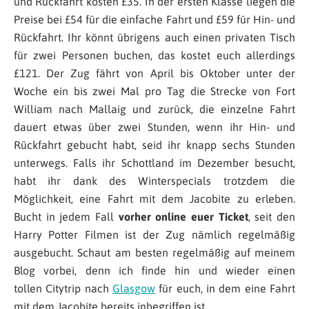
und Rückfahrt kosten £35. In der ersten Klasse liegen die
Preise bei £54 für die einfache Fahrt und £59 für Hin- und
Rückfahrt. Ihr könnt übrigens auch einen privaten Tisch
für zwei Personen buchen, das kostet euch allerdings
£121. Der Zug fährt von April bis Oktober unter der
Woche ein bis zwei Mal pro Tag die Strecke von Fort
William nach Mallaig und zurück, die einzelne Fahrt
dauert etwas über zwei Stunden, wenn ihr Hin- und
Rückfahrt gebucht habt, seid ihr knapp sechs Stunden
unterwegs. Falls ihr Schottland im Dezember besucht,
habt ihr dank des Winterspecials trotzdem die
Möglichkeit, eine Fahrt mit dem Jacobite zu erleben.
Bucht in jedem Fall
vorher online euer Ticket
, seit den
Harry Potter Filmen ist der Zug nämlich regelmäßig
ausgebucht. Schaut am besten regelmäßig auf meinem
Blog vorbei, denn ich finde hin und wieder einen
tollen Citytrip nach
Glasgow
für euch, in dem eine Fahrt
mit dem Jacobite bereits inbegriffen ist.