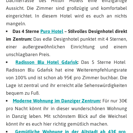
Dachterrasse des Hilton Hotels eine einzigartige
Aussicht. Die Zimmer sind großzügig und komfortabel
eingerichtet. In diesem Hotel wird es euch an nichts
mangeln.
Das 4 Sterne
Puro Hotel
– Stilvolles Designhotel direkt
im Zentrum:
Das edle Designhotel punktet mit 4 Sternen,
einer außergewöhnlichen Einrichtung und einem
unschlagbaren Preis.
Radisson Blu Hotel Gdańsk
:
Das 5 Sterne Hotel
Radisson Blu Gdańsk hat eine Weiterempfehlungsrate
von 100% und ist schon ab 95€ pro Zimmer buchbar. Die
Lage ist zentral und ihr erreicht alle Sehenswürdigkeiten
bequem zu Fuß.
Moderne Wohnung im Danziger Zentrum
:
Für nur 30€
pro Nacht könnt ihr in dieser wunderschönen Wohnung
in Danzig leben. Mit schönstem Blick auf die Weichsel
könnt ihr es euch hier richtig gemütlich machen.
Gemütliche Wohnung in der Altstadt ab 43€ pro