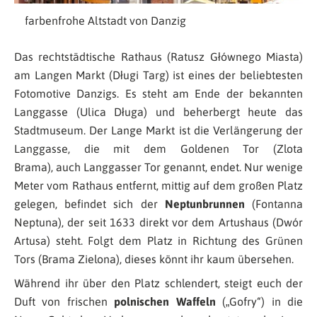
farbenfrohe Altstadt von Danzig
Das rechtstädtische Rathaus (Ratusz Głównego Miasta)
am Langen Markt (Długi Targ) ist eines der beliebtesten
Fotomotive Danzigs. Es steht am Ende der bekannten
Langgasse (Ulica Długa) und beherbergt heute das
Stadtmuseum. Der Lange Markt ist die Verlängerung der
Langgasse, die mit dem Goldenen Tor (Zlota
Brama), auch Langgasser Tor genannt, endet. Nur wenige
Meter vom Rathaus entfernt, mittig auf dem großen Platz
gelegen, befindet sich der
Neptunbrunnen
(Fontanna
Neptuna), der seit 1633 direkt vor dem Artushaus (Dwór
Artusa
)
steht. Folgt dem Platz in Richtung des Grünen
Tors (Brama Zielona), dieses könnt ihr kaum übersehen.
Während ihr über den Platz schlendert, steigt euch der
Duft von frischen
polnischen Waffeln
(„Gofry“) in die