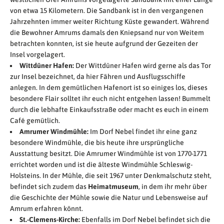
von etwa 15 Kilometern. Die Sandbank ist in den vergangenen
Jahrzehnten immer weiter Richtung Küste gewandert. Während
die Bewohner Amrums damals den Kniepsand nur von Weitem
betrachten konnten, ist sie heute aufgrund der Gezeiten der
Insel vorgelagert.
Wittdüner Hafen:
Der Wittdüner Hafen wird gerne als das Tor
zur Insel bezeichnet, da hier Fähren und Ausflugsschiffe
anlegen. In dem gemütlichen Hafenort ist so einiges los, dieses
besondere Flair solltet ihr euch nicht entgehen lassen! Bummelt
durch die lebhafte Einkaufsstraße oder macht es euch in einem
Café gemütlich.
Amrumer Windmühle:
Im Dorf Nebel findet ihr eine ganz
besondere Windmühle, die bis heute ihre ursprüngliche
Ausstattung besitzt. Die Amrumer Windmühle ist von 1770-1771
errichtet worden und ist die älteste Windmühle Schleswig-
Holsteins. In der Mühle, die seit 1967 unter Denkmalschutz steht,
befindet sich zudem das
Heimatmuseum
, in dem ihr mehr über
die Geschichte der Mühle sowie die Natur und Lebensweise auf
Amrum erfahren könnt.
St.-Clemens-Kirche:
Ebenfalls im Dorf Nebel befindet sich die