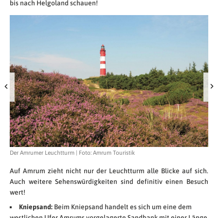
bis nach Helgoland schauen!
Sch
Tou
Der Amrumer Leuchtturm | Foto: Amrum Touristik
Auf Amrum zieht nicht nur der Leuchtturm alle Blicke auf sich.
Auch weitere Sehenswürdigkeiten sind definitiv einen Besuch
wert!
Kniepsand:
Beim Kniepsand handelt es sich um eine dem
westlichen Ufer Amrums vorgelagerte Sandbank mit einer Länge