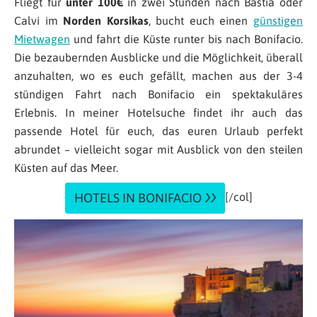
Fliegt für
unter 100€
in zwei Stunden nach Bastia oder
Calvi im
Norden Korsikas
, bucht euch einen
günstigen
Mietwagen
und fahrt die Küste runter bis nach Bonifacio.
Die bezaubernden Ausblicke und die Möglichkeit, überall
anzuhalten, wo es euch gefällt, machen aus der 3-4
stündigen Fahrt nach Bonifacio ein spektakuläres
Erlebnis. In meiner Hotelsuche findet ihr auch das
passende Hotel für euch, das euren Urlaub perfekt
abrundet – vielleicht sogar mit Ausblick von den steilen
Küsten auf das Meer.
HOTELS IN BONIFACIO
[/col]