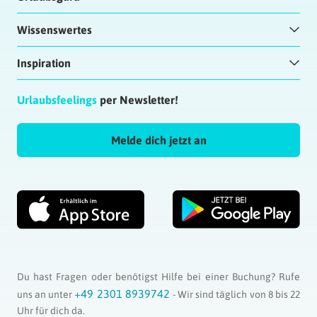
Wissenswertes
Inspiration
Urlaubsfeelings
per Newsletter!
Melde dich jetzt an
Du hast Fragen oder benötigst Hilfe bei einer Buchung? Rufe
+49 2301 8939742
uns an unter
- Wir sind täglich von 8 bis 22
Uhr für dich da.