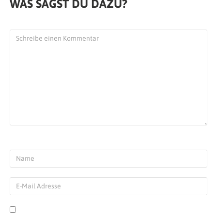
WAS SAGST DU DAZU?
Rolf
| 13.09.2018 at 17:13
Soll nicht mehr so schön sein wie früher.
Zuviel Wälder abgeholzt, sagt ein Bekannter
von mir, der mal dort war..
Antworten
Urlaubsguru
| 13.09.2018 at 17:24
Hallo Rolf, das ist natürlich sehr schade
:-( Ich bin mir jedoch sicher, dass
Madagaskar noch die ein oder andere
Schönheit der Natur für uns bereit hält
:-)
Liebe Grüße
der Urlaubsguru