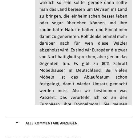
wirklich so sein sollte, gerade dann sollte
man das Land bereisen um Devisen ins Land
zu bringen, die einheimischen besser leben
oder sogar überleben können und ihre
zauberhafte Natur erhalten und Einnahmen
damit zu generieren. Rolf denke einmal mehr
darüber nach für wen diese Wälder
abgeholzt wird. Es sind wir Europäer die zwar
von Nachhaltigkeit sprechen, aber genau das
Gegenteil tun. Es gibt zu 80% Schrott
Möbelhäuser in Deutschland. Bei vielen
Möbeln ist das Ablaufdatum schon
festgelegt, damit wieder Umsatz gemacht
werden muss. Also wir bestimmen was
Passiert. Das verurteile ich so an den
Europäern, ihre Doppelmoral. Sie meinen
überall auf der Welt mitreden zu wollen und
haben keine Ahnung welchen schaden sie
ALLE KOMMENTARE ANZEIGEN
damit anrichten.
Antworten