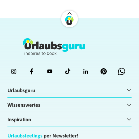
Michael Pohlmann
| 01.04.2017 at 07:10
Pomerode, cidade a mais alema do Brasil?
Naja, ist quasi ein Vorort von Blumenau, liegt
da gleich um die Ecke.
Antworten
Urlaubsguru
Wissenswertes
Inspiration
Urlaubsfeelings
per Newsletter!