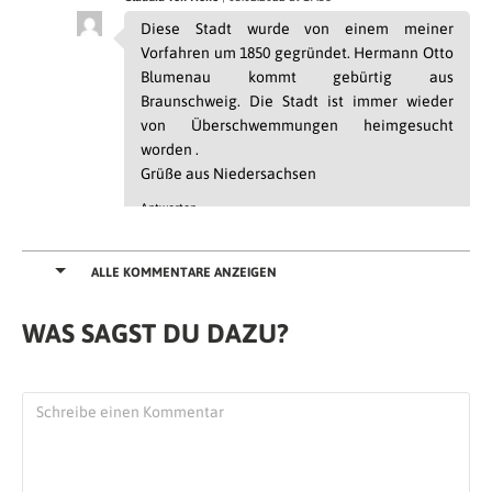
Diese Stadt wurde von einem meiner
Vorfahren um 1850 gegründet. Hermann Otto
Blumenau kommt gebürtig aus
Braunschweig. Die Stadt ist immer wieder
von Überschwemmungen heimgesucht
worden .
Grüße aus Niedersachsen
Antworten
Michael Schmidt
| 04.02.2022 at 13:16
ALLE KOMMENTARE ANZEIGEN
Kenne Blumenau vom hören u. sagen der
NUßLBERGBUAM aus den achtziger Jahren.
WAS SAGST DU DAZU?
Haben dort letztmalig 2019 gespielt.
Sakrische Grüße an unsern Lois, alias Alois
Hofmann, ehemals aus de‘ Kiefer ( od.
Oberaudorf ? ) – vom Schmidl von da Lisi.
Haut’s nei u. macht’s weida so :)
Antworten