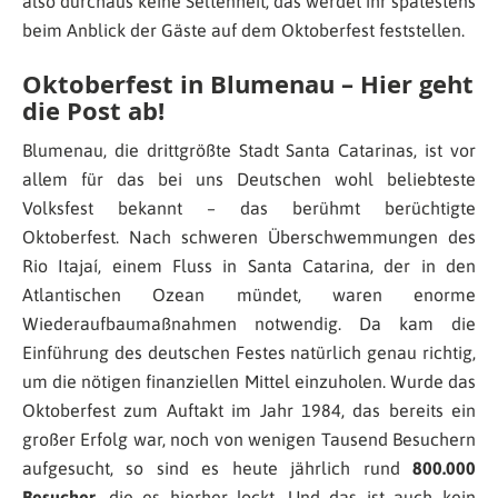
also durchaus keine Seltenheit, das werdet ihr spätestens
beim Anblick der Gäste auf dem Oktoberfest feststellen.
Oktoberfest in Blumenau – Hier geht
die Post ab!
Blumenau, die drittgrößte Stadt Santa Catarinas, ist vor
allem für das bei uns Deutschen wohl beliebteste
Volksfest bekannt – das berühmt berüchtigte
Oktoberfest. Nach schweren Überschwemmungen des
Rio Itajaí, einem Fluss in Santa Catarina, der in den
Atlantischen Ozean mündet, waren enorme
Wiederaufbaumaßnahmen notwendig. Da kam die
Einführung des deutschen Festes natürlich genau richtig,
um die nötigen finanziellen Mittel einzuholen. Wurde das
Oktoberfest zum Auftakt im Jahr 1984, das bereits ein
großer Erfolg war, noch von wenigen Tausend Besuchern
aufgesucht, so sind es heute jährlich rund
800.000
Besucher
, die es hierher lockt. Und das ist auch kein