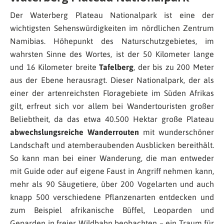
Der Waterberg Plateau Nationalpark ist eine der
wichtigsten Sehenswürdigkeiten im nördlichen Zentrum
Namibias. Höhepunkt des Naturschutzgebietes, im
wahrsten Sinne des Wortes, ist der 50 Kilometer lange
und 16 Kilometer breite
Tafelberg
, der bis zu 200 Meter
aus der Ebene herausragt. Dieser Nationalpark, der als
einer der artenreichsten Floragebiete im Süden Afrikas
gilt, erfreut sich vor allem bei Wandertouristen großer
Beliebtheit, da das etwa 40.500 Hektar große Plateau
abwechslungsreiche Wanderrouten
mit wunderschöner
Landschaft und atemberaubenden Ausblicken bereithält.
So kann man bei einer Wanderung, die man entweder
mit Guide oder auf eigene Faust in Angriff nehmen kann,
mehr als 90 Säugetiere, über 200 Vogelarten und auch
knapp 500 verschiedene Pflanzenarten entdecken und
zum Beispiel afrikanische Büffel, Leoparden und
Geparden in freier Wildbahn beobachten – ein Traum für