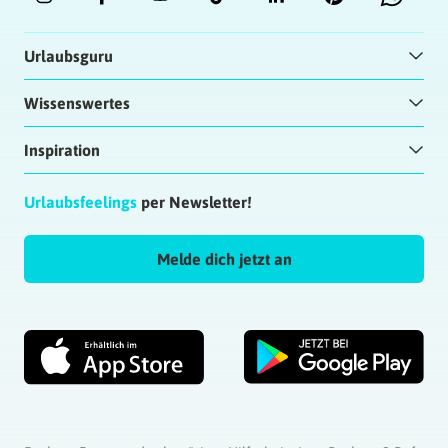
Boarding war der reservierte Sitz 5K defekt
und konnte nicht genutzt werden. Qatar
Urlaubsguru
Airways (lt. eigener Aussage „preisgekrönter
Service“) ist nicht mal bereit, für diesen Platz
Wissenswertes
die Reservierungskosten von 71,94 € zu
erstatten.
Inspiration
Finale Begründung nach Schriftwechsel: Es
wurde ja ein Platz in der gleichen Kategorie
zugewiesen > Wir empfinden diese
Urlaubsfeelings
per Newsletter!
Ablehnung wenig kundenfreundlich !
Antworten
Melde dich jetzt an
Tina
| 02.06.2024 at 10:26
Hallo, warum soll ich von meinen negativen
Erfahrungen schreiben, wenn dann das
urlaubsguru immer das gleiche zurück
schreibt? Es passieren Fehler und wünschen
für das nächste Mal einen guten Flug???? Was
soll das???