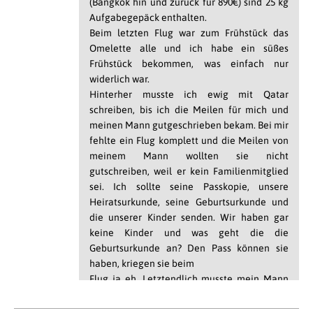
(Bangkok hin und zurück für 890€) sind 25 kg
Aufgabegepäck enthalten.
Beim letzten Flug war zum Frühstück das
Omelette alle und ich habe ein süßes
Frühstück bekommen, was einfach nur
widerlich war.
Hinterher musste ich ewig mit Qatar
schreiben, bis ich die Meilen für mich und
meinen Mann gutgeschrieben bekam. Bei mir
fehlte ein Flug komplett und die Meilen von
meinem Mann wollten sie nicht
gutschreiben, weil er kein Familienmitglied
sei. Ich sollte seine Passkopie, unsere
Heiratsurkunde, seine Geburtsurkunde und
die unserer Kinder senden. Wir haben gar
keine Kinder und was geht die die
Geburtsurkunde an? Den Pass können sie
haben, kriegen sie beim
Flug ja eh. Letztendlich musste mein Mann
seinen eigenen Vielfliegeraccount erstellen
und wir haben die Meinen jeder einzeln