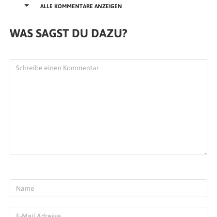
ALLE KOMMENTARE ANZEIGEN
gutgeschrieben bekommen.
Qatar bietet mir keinen Mehrwert mehr. Da
buche ich dann doch lieber nächstes Mal für
WAS SAGST DU DAZU?
300 bis 400€ mehr die Premium Eco bei einer
anderen Airline.
Antworten
Karina Correia Flauzino
| 14.02.2025 at 19:43
14/02/25…
Wir warten schon 2 Stunden auf dem
Flugzeug. Kinder weinen, wir sind müde .
Bis jetzt war OK, aber heute war einfach mit
uns sehr respektlos.
Flug von Doha nach Sydney.
Antworten
Eva
| 25.12.2024 at 22:31
Ich fand es.war bis jetzt die schlechteste. Ich