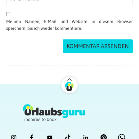
bin extra mit der nach Thailand geflogen und
es war so wenig Platz, konnte nicht schlafen,
Fernseher waren kaputt und die Kopfhörer
Meinen Namen, E-Mail und Website in diesem Browser
haben auch nicht funktioniert .
speichern, bis ich wieder kommentiere.
Wo und wann habt ihr getestet?
Antworten
Mike
| 24.10.2024 at 11:26
Was seid ihr denn für Typen? Wenn deine
Frau unter Flugangst leidet? Na dann muss
sie nicht fliegen. Unglaublich sowas Versucht
es mal mit arbeiten.
Antworten
Jürgen W.
| 06.06.2024 at 14:33
Wir hatten bei unserem Flug mit Qatar
Airways (QR082 v. Berlin n. Doha am
24.02.2024) in der Business Class 2 Plätze für
jeweils über 70 € Gebühr reserviert. Beim