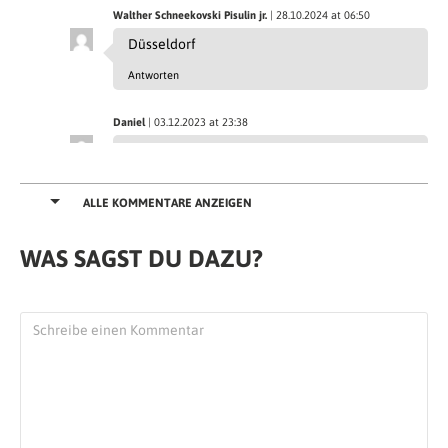
Walther Schneekovski Pisulin jr.
| 28.10.2024 at 06:50
Düsseldorf
Antworten
Daniel
| 03.12.2023 at 23:38
Uulu in Finnland
Antworten
ALLE KOMMENTARE ANZEIGEN
Flo
| 22.11.2023 at 14:14
WAS SAGST DU DAZU?
Tittenkofen (Ortsteil der Gemeinde
Fraunberg – Bayern), Busenborn (Hessen –
Vogelsbergkreis)
Antworten
KESEH
| 29.08.2023 at 13:27
OHRDRUF IN DER NÄHE VON GOTHA
Antworten