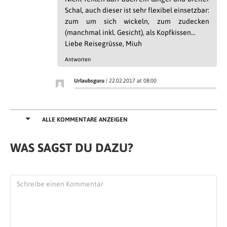
Schal, auch dieser ist sehr flexibel einsetzbar:
zum um sich wickeln, zum zudecken
(manchmal inkl. Gesicht), als Kopfkissen…
Liebe Reisegrüsse, Miuh
Antworten
Urlaubsguru
| 22.02.2017 at 08:00
Danke für deine Tipps, Miuh :-)
Liebe Grüße,
ALLE KOMMENTARE ANZEIGEN
der Urlaubsguru
WAS SAGST DU DAZU?