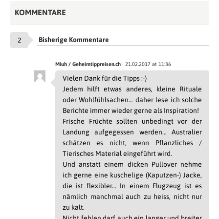
KOMMENTARE
Bisherige Kommentare
2
Miuh / Geheimtippreisen.ch
| 21.02.2017 at 11:36
Vielen Dank für die Tipps :-)
Jedem hilft etwas anderes, kleine Rituale
oder Wohlfühlsachen… daher lese ich solche
Berichte immer wieder gerne als Inspiration!
Frische Früchte sollten unbedingt vor der
Landung aufgegessen werden… Australier
schätzen es nicht, wenn Pflanzliches /
Tierisches Material eingeführt wird.
Und anstatt einem dicken Pullover nehme
ich gerne eine kuschelige (Kaputzen-) Jacke,
die ist flexibler… In einem Flugzeug ist es
nämlich manchmal auch zu heiss, nicht nur
zu kalt.
Nicht fehlen darf auch ein langer und breiter