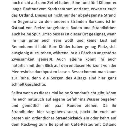
noch nicht auf dem Zettel haben. Eine rund fünf Kilometer
lange Radtour vom Stadtzentrum entfernt, erwartet euch
das
Ostland
. Dieses ist nicht nur der abgelegenste Strand,
im Gegensatz zu den anderen Stränden Borkums ist im
Ostbad
von Freizeitangeboten, Buden und Strandkörben
auch keine Spur. Umso besser ist dieser Ort geeignet, wenn
ihr nur unter euch sein wollt und keine Lust auf
Remmidemmi habt. Eure Kinder haben genug Platz, sich
ausgiebig auszutoben, während ihr als Pärchen ungestörte
Zweisamkeit genießt. Auch alleine könnt ihr euch
natürlich mit dem Blick auf den endlosen Horizont von der
Meeresbrise durchpusten lassen. Besser kommt man kaum
zur Ruhe, denn die Sorgen des Alltags sind hier ganz
schnell Geschichte.
Selbst wenn es dieses Mal keine Strandaufsicht gibt, könnt
ihr euch natürlich auf eigene Gefahr ins Wasser begeben
und gemütlich ein paar Runden ziehen. Da ihr
Strandbuden hier vergebens sucht, packt ihr euch am
besten ein ordentliches
Strandpicknick
ein oder kehrt auf
dem Rückweg zum Beispiel im Café-Restaurant Ostland