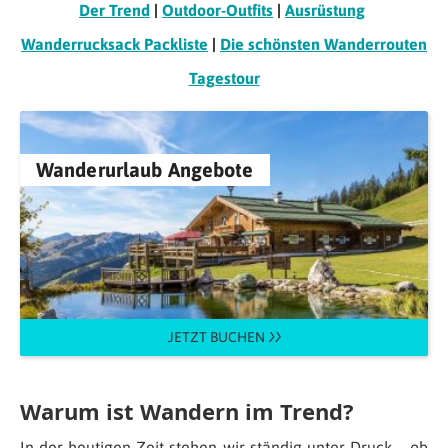
Der Trend
|
Outdoor-Outfits
|
Ausrüstung
Wanderrucksack Packliste
|
Die schönsten Wanderrouten
Tagestour
Wanderurlaub Angebote
JETZT BUCHEN
Warum ist Wandern im Trend?
In der heutigen Zeit stehen wir ständig unter Druck – ob