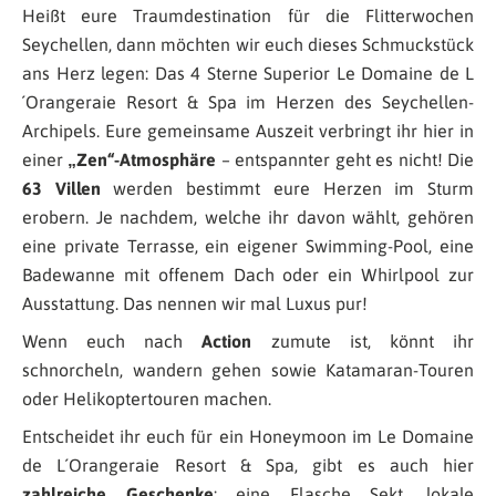
Heißt eure Traumdestination für die Flitterwochen
Seychellen, dann möchten wir euch dieses Schmuckstück
ans Herz legen: Das 4 Sterne Superior Le Domaine de L
´Orangeraie Resort & Spa im Herzen des Seychellen-
Archipels. Eure gemeinsame Auszeit verbringt ihr hier in
einer
„Zen“-Atmosphäre
– entspannter geht es nicht! Die
63 Villen
werden bestimmt eure Herzen im Sturm
erobern. Je nachdem, welche ihr davon wählt, gehören
eine private Terrasse, ein eigener Swimming-Pool, eine
Badewanne mit offenem Dach oder ein Whirlpool zur
Ausstattung. Das nennen wir mal Luxus pur!
Wenn euch nach
Action
zumute ist, könnt ihr
schnorcheln, wandern gehen sowie Katamaran-Touren
oder Helikoptertouren machen.
Entscheidet ihr euch für ein Honeymoon im Le Domaine
de L´Orangeraie Resort & Spa, gibt es auch hier
zahlreiche Geschenke
: eine Flasche Sekt, lokale