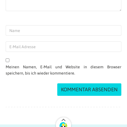
Hallo Alex,
danke für deine Korrektur. Ich habe fix
nachgeschlagen und der Duden erlaubt
tatsächlich beide Schreibweisen: Alptraum
und Albtraum
http://www.duden.de/rechtschreibung/Albtraum
Gerade nochmal/noch mal Glück gehabt ;-)
Liebe Grüße,
der Urlaubsguru
Meinen Namen, E-Mail und Website in diesem Browser
Antworten
speichern, bis ich wieder kommentiere.
Alex
| 21.05.2015 at 15:28
Albtraum nicht Alptraum
Antworten