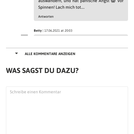
auswandern, und hat panische Angst 😱 vor
Spinnen! Lach mich tot….
Antworten
Betty
| 17.06.2021 at 20:03
„… passt nicht ganz auf meinen Zeitplan
heute, oder irgendwann in den nächsten
zehn Jahren.“ Yep genau, aber danke für den
ALLE KOMMENTARE ANZEIGEN
amüsanten Bericht. Ich kann ja noch
woanders hin. Megalustig!
WAS SAGST DU DAZU?
Antworten
Kathi
| 21.05.2015 at 18:01
hahaha ich lach mich schlapp…sehr geil
Guru!
Antworten
UrlaubsGuru
| 21.05.2015 at 16:00