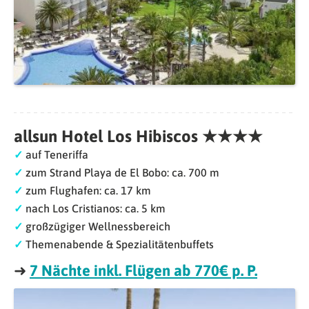
allsun Hotel Los Hibiscos ★★★★
✓
auf Teneriffa
✓
zum Strand Playa de El Bobo: ca. 700 m
✓
zum Flughafen: ca. 17 km
✓
nach Los Cristianos: ca. 5 km
✓
großzügiger Wellnessbereich
✓
Themenabende & Spezialitätenbuffets
➜
7 Nächte inkl. Flügen ab 770€ p. P.