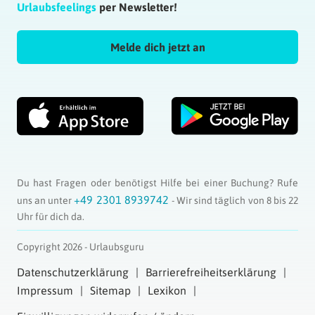
Urlaubsfeelings
per Newsletter!
Melde dich jetzt an
Du hast Fragen oder benötigst Hilfe bei einer Buchung? Rufe
+49 2301 8939742
uns an unter
- Wir sind täglich von 8 bis 22
Uhr für dich da.
Copyright 2026 - Urlaubsguru
Datenschutzerklärung
Barrierefreiheitserklärung
Impressum
Sitemap
Lexikon