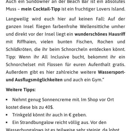
Auch ein Sundowner an der Beach Bar ist ein absolutes
Muss –
mein Cocktail-Tipp
ist ein fruchtiger Lovers Island.
Langweilig wird euch hier auf keinen Fall: Auf der
ganzen Insel fliegen farbenfrohe Wellensittiche umher
und direkt vor der Insel liegt ein
wunderschönes Hausriff
mit Riffhaien, vielen bunten Fischen, Rochen und
Schildkröten, die ihr beim Schnorcheln entdecken könnt.
Tipp: Wenn ihr All Inclusive bucht, bekommt ihr ein
Schnorchelset mit Flossen für euren Aufenthalt gratis.
Außerdem gibt es hier zahlreiche weitere
Wassersport-
und Ausflugsmöglichkeiten
und auch ein Gym.“
Weitere Tipps:
Nehmt genug Sonnencreme mit. Im Shop vor Ort
kostet diese bis zu 40$.
Trinkgeld könnt ihr auch in € geben.
Ein Strandbungalow reicht völlig aus. Vor den
Wasserbungalows ist es teilweise sehr steinig, da lohnt